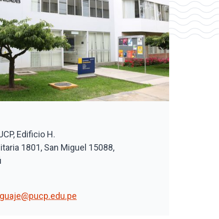
P, Edificio H.
itaria 1801, San Miguel 15088,
ú
guaje@pucp.edu.pe