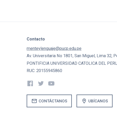
Contacto
menteylenguaje@pucp.edu.pe
Av. Universitaria No 1801, San Miguel, Lima 32, P
PONTIFICIA UNIVERSIDAD CATOLICA DEL PER
RUC: 20155945860
mail
location_on
CONTÁCTANOS
UBÍCANOS