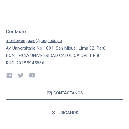
Contacto
menteylenguaje@pucp.edu.pe
Av. Universitaria No 1801, San Miguel, Lima 32, Perú
PONTIFICIA UNIVERSIDAD CATOLICA DEL PERU
RUC: 20155945860
mail
CONTÁCTANOS
location_on
UBÍCANOS