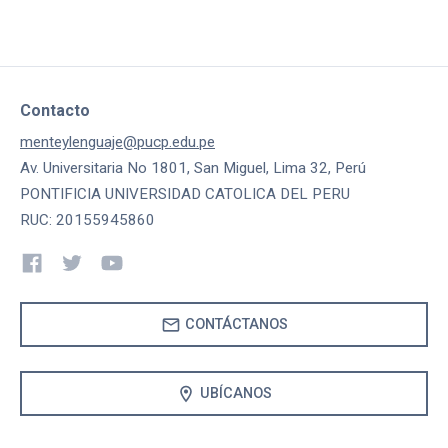
Contacto
menteylenguaje@pucp.edu.pe
Av. Universitaria No 1801, San Miguel, Lima 32, Perú
PONTIFICIA UNIVERSIDAD CATOLICA DEL PERU
RUC: 20155945860
mail
CONTÁCTANOS
location_on
UBÍCANOS